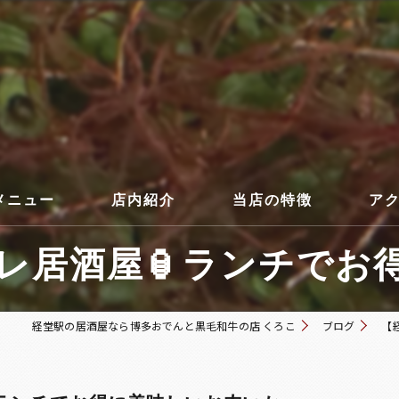
メニュー
店内紹介
当店の特徴
ア
居酒屋🏮ランチでお得
コース
経堂駅の居酒屋なら博多おでんと黒毛和牛の店 くろこ
ブログ
【