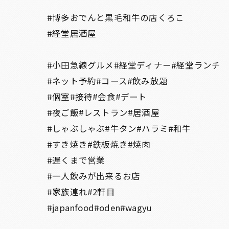
#博多おでんと黒毛和牛の店くろこ
#経堂居酒屋
#小田急線グルメ#経堂ディナー#経堂ランチ
#ネット予約#コース#飲み放題
#個室#接待#会食#デート
#夜ご飯#レストラン#居酒屋
#しゃぶしゃぶ#牛タン#ハラミ#和牛
#すき焼き#鉄板焼き#焼肉
#遅くまで営業
#一人飲みが出来るお店
#家族連れ#2軒目
#japanfood#oden#wagyu