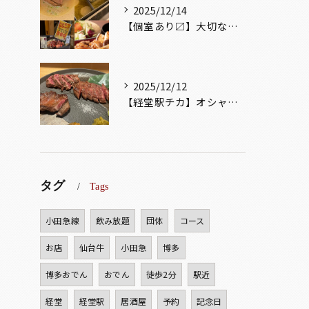
2025/12/14
【個室あり〼】大切な記念日、お祝い事でのご来店ぜひお待ちして...
2025/12/12
【経堂駅チカ】オシャレ居酒屋🏮自慢のお肉が楽しめる🐃お得なコ...
タグ
Tags
小田急線
飲み放題
団体
コース
お店
仙台牛
小田急
博多
博多おでん
おでん
徒歩2分
駅近
経堂
経堂駅
居酒屋
予約
記念日