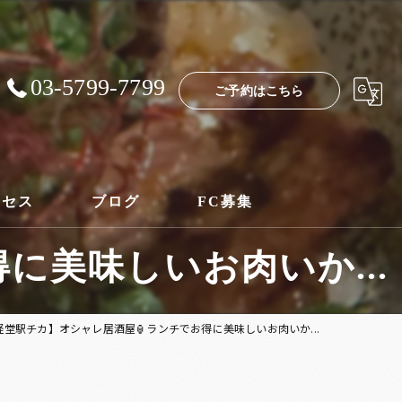
03-5799-7799
ご予約はこちら
クセス
ブログ
FC募集
に美味しいお肉いか...
経堂駅チカ】オシャレ居酒屋🏮ランチでお得に美味しいお肉いか...