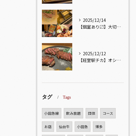
2025/12/14
【個室あり〼】大切な記念日、お祝い事でのご来店ぜひお待ちして...
2025/12/12
【経堂駅チカ】オシャレ居酒屋🏮自慢のお肉が楽しめる🐃お得なコ...
タグ
Tags
小田急線
飲み放題
団体
コース
お店
仙台牛
小田急
博多