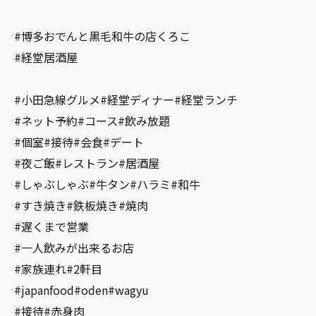
#博多おでんと黒毛和牛の店くろこ
#経堂居酒屋
#小田急線グルメ#経堂ディナー#経堂ランチ
#ネット予約#コース#飲み放題
#個室#接待#会食#デート
#夜ご飯#レストラン#居酒屋
#しゃぶしゃぶ#牛タン#ハラミ#和牛
#すき焼き#鉄板焼き#焼肉
#遅くまで営業
#一人飲みが出来るお店
#家族連れ#2軒目
#japanfood#oden#wagyu
#接待#赤身肉