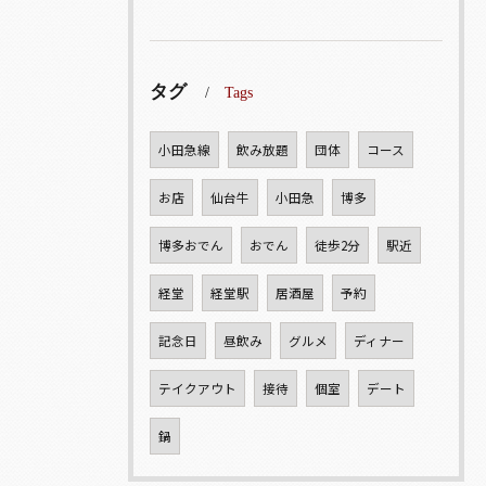
タグ
Tags
小田急線
飲み放題
団体
コース
お店
仙台牛
小田急
博多
博多おでん
おでん
徒歩2分
駅近
経堂
経堂駅
居酒屋
予約
記念日
昼飲み
グルメ
ディナー
テイクアウト
接待
個室
デート
鍋