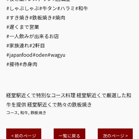
#しゃぶしゃぶ#牛タン#ハラミ#和牛
#すき焼き#鉄板焼き#焼肉
#遅くまで営業
#一人飲みが出来るお店
#家族連れ#2軒目
#japanfood#oden#wagyu
#接待#赤身肉
経堂駅近くで特別なコース料理
経堂駅近くで厳選した和
牛を提供
経堂駅近くで熱々の鉄板焼き
コース
和牛
鉄板焼き
< 前のページ
一覧に戻る
次のページ >