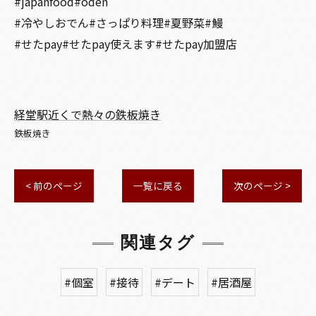
#japanfood#oden
#冷やしおでん#さっぱり料理#夏野菜#鰻
#せたpay#せたpay使えます#せたpay加盟店
経堂駅近くで熱々の鉄板焼き
鉄板焼き
< 前のページ
一覧に戻る
次のページ >
関連タグ
#個室
#接待
#デート
#居酒屋