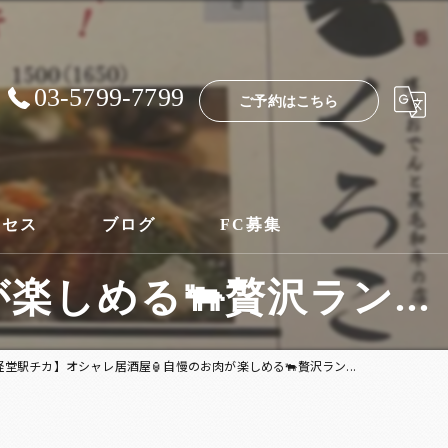
03-5799-7799
ご予約はこちら
クセス
ブログ
FC募集
しめる🐃贅沢ラン...
経堂駅チカ】オシャレ居酒屋🏮自慢のお肉が楽しめる🐃贅沢ラン...