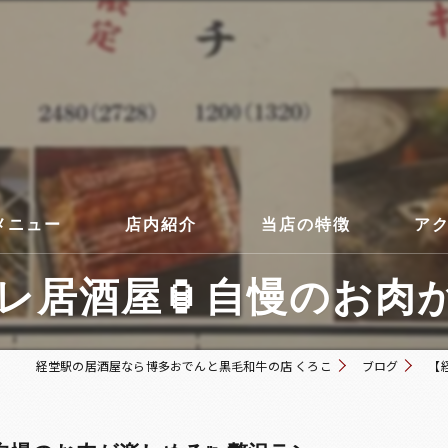
メニュー
店内紹介
当店の特徴
ア
居酒屋🏮自慢のお肉が楽
コース
経堂駅の居酒屋なら博多おでんと黒毛和牛の店 くろこ
ブログ
【