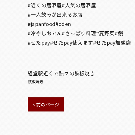
#近くの居酒屋#人気の居酒屋
#一人飲みが出来るお店
#japanfood#oden
#冷やしおでん#さっぱり料理#夏野菜#鰻
#せたpay#せたpay使えます#せたpay加盟店
経堂駅近くで熱々の鉄板焼き
鉄板焼き
< 前のページ