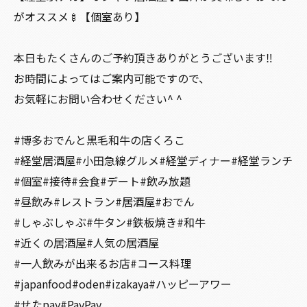
がオススメ🍢【個室あり】
本日もたくさんのご予約頂きありがとうございます‼️
お時間によってはご案内可能ですので、
お気軽にお問い合わせください^ ^
#博多おでんと黒毛和牛の店くろこ
#経堂居酒屋#小田急線グルメ#経堂ディナー#経堂ランチ
#個室#接待#会食#デート#飲み放題
#昼飲み#レストラン#居酒屋#おでん
#しゃぶしゃぶ#牛タン#鉄板焼き#和牛
#近くの居酒屋#人気の居酒屋
#一人飲みが出来るお店#コース料理
#japanfood#oden#izakaya#ハッピーアワー
#せたpay#PayPay