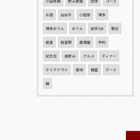
小田急線
飲み放題
団体
コース
お店
仙台牛
小田急
博多
博多おでん
おでん
徒歩2分
駅近
経堂
経堂駅
居酒屋
予約
記念日
昼飲み
グルメ
ディナー
テイクアウト
接待
個室
デート
鍋