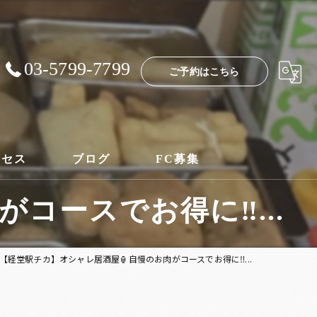
03-5799-7799
ご予約はこちら
クセス
ブログ
FC募集
ースでお得に‼️...
【経堂駅チカ】オシャレ居酒屋🏮自慢のお肉がコースでお得に‼️...