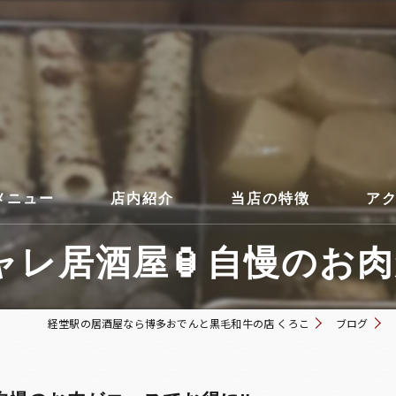
メニュー
店内紹介
当店の特徴
ア
レ居酒屋🏮自慢のお肉がコ
コース
経堂駅の居酒屋なら博多おでんと黒毛和牛の店 くろこ
ブログ