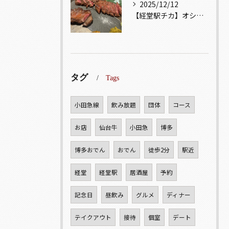
2025/12/12
【経堂駅チカ】オシャレ居酒屋🏮自慢のお肉が楽しめる🐃お得なコ...
タグ
Tags
小田急線
飲み放題
団体
コース
お店
仙台牛
小田急
博多
博多おでん
おでん
徒歩2分
駅近
経堂
経堂駅
居酒屋
予約
記念日
昼飲み
グルメ
ディナー
テイクアウト
接待
個室
デート