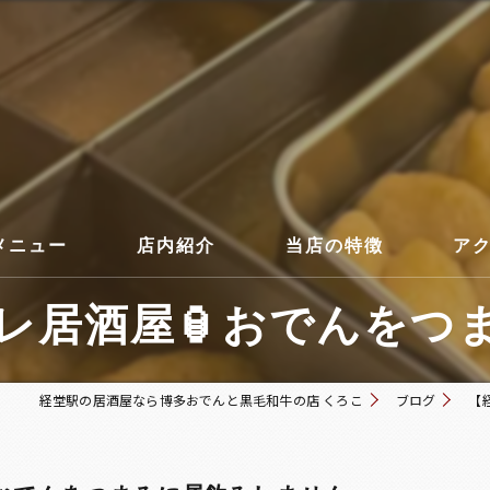
メニュー
店内紹介
当店の特徴
ア
居酒屋🏮おでんをつま
コース
経堂駅の居酒屋なら博多おでんと黒毛和牛の店 くろこ
ブログ
【