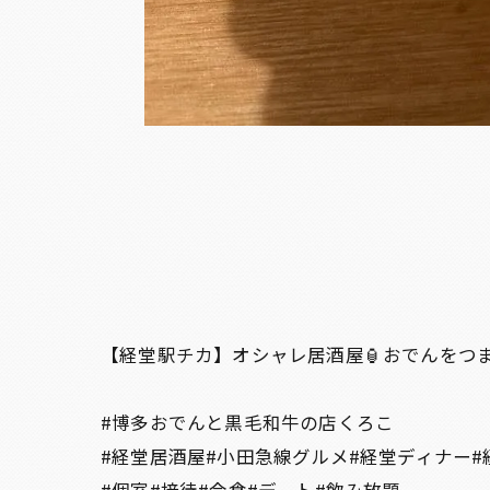
【経堂駅チカ】オシャレ居酒屋🏮おでんをつ
#博多おでんと黒毛和牛の店くろこ
#経堂居酒屋#小田急線グルメ#経堂ディナー#
#個室#接待#会食#デート#飲み放題