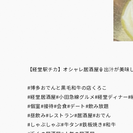
【経堂駅チカ】オシャレ居酒屋🏮出汁が美味
#博多おでんと黒毛和牛の店くろこ
#経堂居酒屋#小田急線グルメ#経堂ディナー#
#個室#接待#会食#デート#飲み放題
#昼飲み#レストラン#居酒屋#おでん
#しゃぶしゃぶ#牛タン#鉄板焼き#和牛