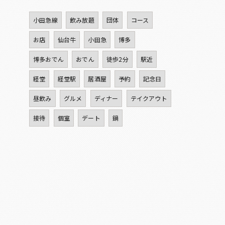
小田急線
飲み放題
団体
コース
お店
仙台牛
小田急
博多
博多おでん
おでん
徒歩2分
駅近
経堂
経堂駅
居酒屋
予約
記念日
昼飲み
グルメ
ディナー
テイクアウト
接待
個室
デート
鍋