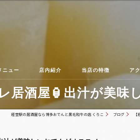
メニュー
店内紹介
当店の特徴
ア
居酒屋🏮出汁が美味し
コース
経堂駅の居酒屋なら博多おでんと黒毛和牛の店 くろこ
ブログ
【