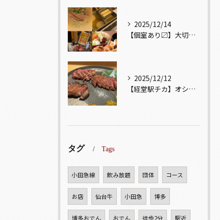
2025/12/14
【個室あり〼】大切な記念日、お祝い事でのご来店ぜひお待ちして...
2025/12/12
【経堂駅チカ】オシャレ居酒屋🏮自慢のお肉が楽しめる🐃お得なコ...
タグ
Tags
小田急線
飲み放題
団体
コース
お店
仙台牛
小田急
博多
博多おでん
おでん
徒歩2分
駅近