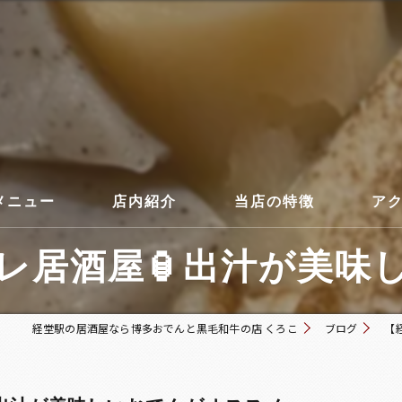
メニュー
店内紹介
当店の特徴
ア
居酒屋🏮出汁が美味し
コース
経堂駅の居酒屋なら博多おでんと黒毛和牛の店 くろこ
ブログ
【