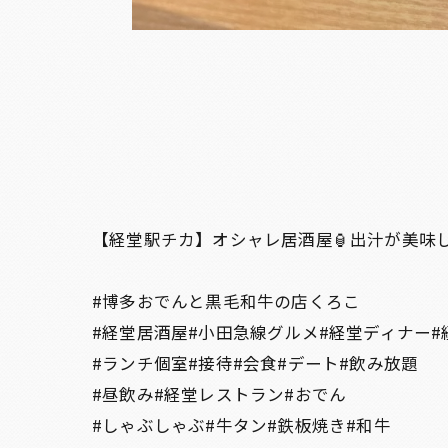
【経堂駅チカ】オシャレ居酒屋🏮出汁が美味
#博多おでんと黒毛和牛の店くろこ
#経堂居酒屋#小田急線グルメ#経堂ディナー#
#ランチ個室#接待#会食#デート#飲み放題
#昼飲み#経堂レストラン#おでん
#しゃぶしゃぶ#牛タン#鉄板焼き#和牛