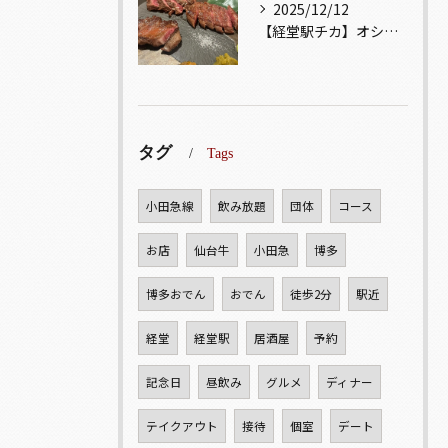
2025/12/12
【経堂駅チカ】オシャレ居酒屋🏮自慢のお肉が楽しめる🐃お得なコ...
タグ
Tags
小田急線
飲み放題
団体
コース
お店
仙台牛
小田急
博多
博多おでん
おでん
徒歩2分
駅近
経堂
経堂駅
居酒屋
予約
記念日
昼飲み
グルメ
ディナー
テイクアウト
接待
個室
デート