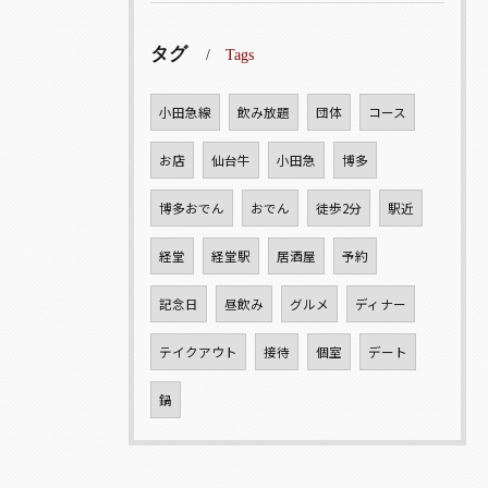
タグ
Tags
小田急線
飲み放題
団体
コース
お店
仙台牛
小田急
博多
博多おでん
おでん
徒歩2分
駅近
経堂
経堂駅
居酒屋
予約
記念日
昼飲み
グルメ
ディナー
テイクアウト
接待
個室
デート
鍋