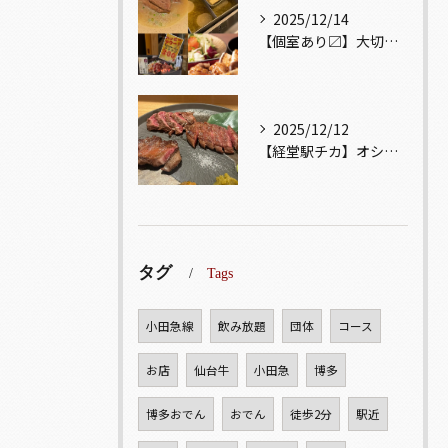
2025/12/14
【個室あり〼】大切な記念日、お祝い事でのご来店ぜひお待ちして...
2025/12/12
【経堂駅チカ】オシャレ居酒屋🏮自慢のお肉が楽しめる🐃お得なコ...
タグ
Tags
小田急線
飲み放題
団体
コース
お店
仙台牛
小田急
博多
博多おでん
おでん
徒歩2分
駅近