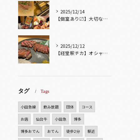
2025/12/14
【個室あり〼】大切な記念日、お祝い事でのご来店ぜひお待ちして...
2025/12/12
【経堂駅チカ】オシャレ居酒屋🏮自慢のお肉が楽しめる🐃お得なコ...
タグ
Tags
小田急線
飲み放題
団体
コース
お店
仙台牛
小田急
博多
博多おでん
おでん
徒歩2分
駅近