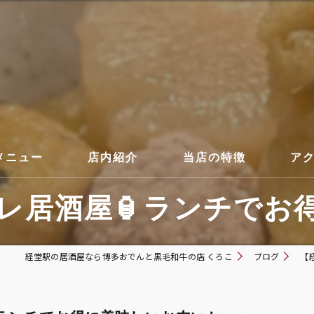
メニュー
店内紹介
当店の特徴
ア
居酒屋🏮ランチでお得
コース
経堂駅の居酒屋なら博多おでんと黒毛和牛の店 くろこ
ブログ
【