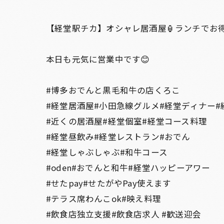
【経堂駅チカ】オシャレ居酒屋🏮ランチでお
本日も元気に営業中です😊
#博多おでんと黒毛和牛の店くろこ
#経堂居酒屋#小田急線グルメ#経堂ディナー#
#近くの居酒屋#経堂個室#経堂コース料理
#経堂昼飲み#経堂レストラン#おでん
#経堂しゃぶしゃぶ#和牛コース
#oden#おでんと和牛#経堂ハッピーアワー
#せたpay#せたがやPay使えます
#テラス席わんこok#映え料理
#飲食店独立支援#飲食店求人 #歓送迎会