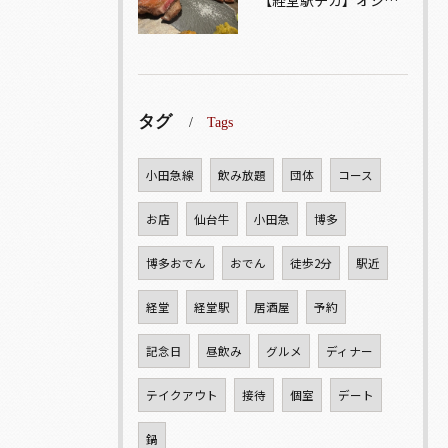
タグ
Tags
小田急線
飲み放題
団体
コース
お店
仙台牛
小田急
博多
博多おでん
おでん
徒歩2分
駅近
経堂
経堂駅
居酒屋
予約
記念日
昼飲み
グルメ
ディナー
テイクアウト
接待
個室
デート
鍋