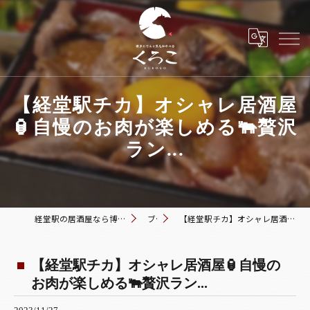
【経堂駅チカ】オシャレ居酒屋
🏮自慢のお肉が楽しめる🐃贅沢
ラン...
経堂駅の居酒屋なら博多おでんと黒毛和牛の店 くろこ
ブログ
【経堂駅チカ】オシャレ居酒屋🏮自慢のお肉が楽しめる🐃贅沢ラン...
【経堂駅チカ】オシャレ居酒屋🏮自慢の
お肉が楽しめる🐃贅沢ラン...