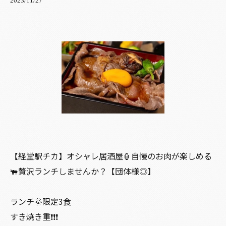
2023/11/27
【経堂駅チカ】オシャレ居酒屋🏮自慢のお肉が楽しめる
🐃贅沢ランチしませんか？【団体様◎】
ランチ🌞限定3食
すき焼き重❗️❗️❗️