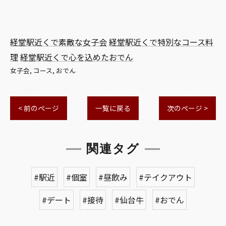
経堂駅近くで素敵な女子会
経堂駅近くで特別なコース料
理
経堂駅近くで心を込めたおでん
女子会
コース
おでん
< 前のページ
一覧に戻る
次のページ >
関連タグ
#駅近
#個室
#昼飲み
#テイクアウト
#デート
#接待
#仙台牛
#おでん