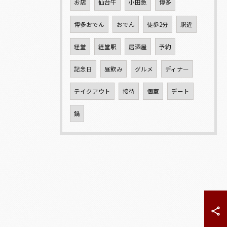
お店
仙台牛
小田急
博多
博多おでん
おでん
徒歩2分
駅近
経堂
経堂駅
居酒屋
予約
記念日
昼飲み
グルメ
ディナー
テイクアウト
接待
個室
デート
鍋