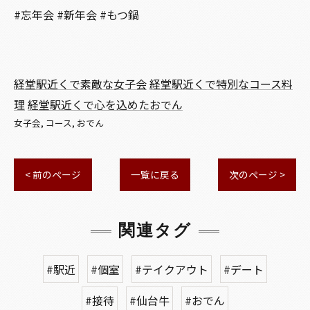
#忘年会 #新年会 #もつ鍋
経堂駅近くで素敵な女子会
経堂駅近くで特別なコース料
理
経堂駅近くで心を込めたおでん
女子会
コース
おでん
< 前のページ
一覧に戻る
次のページ >
関連タグ
#駅近
#個室
#テイクアウト
#デート
#接待
#仙台牛
#おでん