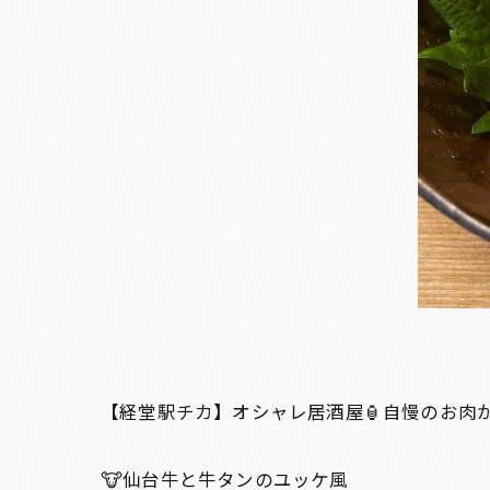
【経堂駅チカ】オシャレ居酒屋🏮自慢のお肉が
🐮仙台牛と牛タンのユッケ風