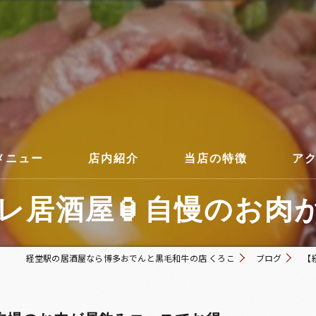
メニュー
店内紹介
当店の特徴
ア
居酒屋🏮自慢のお肉が
コース
経堂駅の居酒屋なら博多おでんと黒毛和牛の店 くろこ
ブログ
【