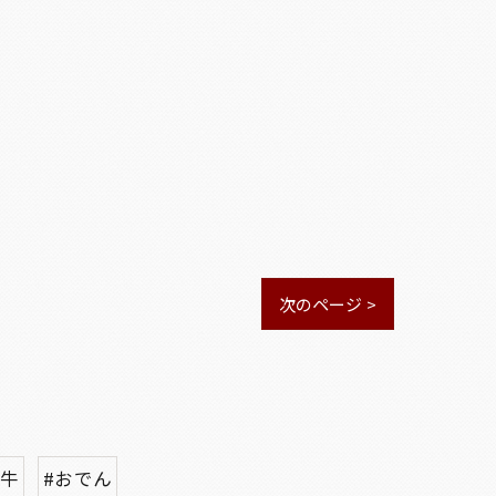
次のページ >
台牛
#おでん