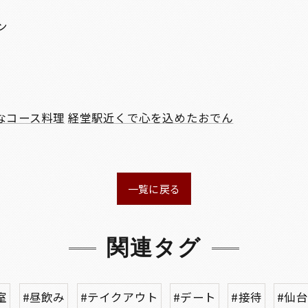
ン
なコース料理
経堂駅近くで心を込めたおでん
一覧に戻る
関連タグ
室
#昼飲み
#テイクアウト
#デート
#接待
#仙