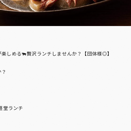
が楽しめる🐃贅沢ランチしませんか？【団体様◎】
か？
経堂ランチ