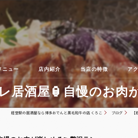
メニュー
店内紹介
当店の特徴
ア
居酒屋🏮自慢のお肉が楽
コース
経堂駅の居酒屋なら博多おでんと黒毛和牛の店 くろこ
ブログ
【