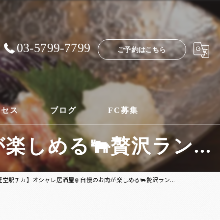
03-5799-7799
ご予約はこちら
クセス
ブログ
FC募集
しめる🐃贅沢ラン...
経堂駅チカ】オシャレ居酒屋🏮自慢のお肉が楽しめる🐃贅沢ラン...