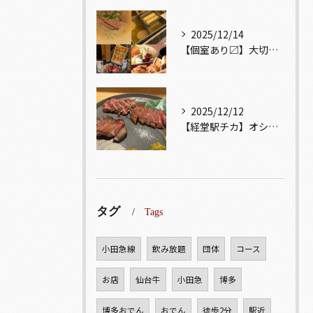
2025/12/14
【個室あり〼】大切な記念日、お祝い事でのご来店ぜひお待ちして...
2025/12/12
【経堂駅チカ】オシャレ居酒屋🏮自慢のお肉が楽しめる🐃お得なコ...
タグ
Tags
小田急線
飲み放題
団体
コース
お店
仙台牛
小田急
博多
博多おでん
おでん
徒歩2分
駅近